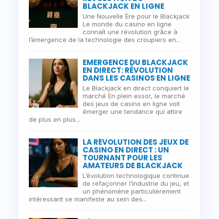
BLACKJACK EN LIGNE
Une Nouvelle Ère pour le Blackjack
Le monde du casino en ligne
connaît une révolution grâce à
l’émergence de la technologie des croupiers en...
EMERGENCE DU BLACKJACK
EN DIRECT: RÉVOLUTION
DANS LES CASINOS EN LIGNE
Le Blackjack en direct conquiert le
marché En plein essor, le marché
des jeux de casino en ligne voit
émerger une tendance qui attire
de plus en plus...
LA RÉVOLUTION DES JEUX DE
CASINO EN DIRECT : UN
TOURNANT POUR LES
AMATEURS DE BLACKJACK
L’évolution technologique continue
de refaçonner l’industrie du jeu, et
un phénomène particulièrement
intéressant se manifeste au sein des...