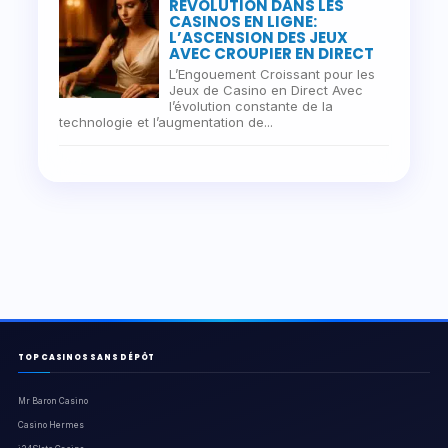
RÉVOLUTION DANS LES
CASINOS EN LIGNE:
L’ASCENSION DES JEUX
AVEC CROUPIER EN DIRECT
L’Engouement Croissant pour les
Jeux de Casino en Direct Avec
l’évolution constante de la
technologie et l’augmentation de...
TOP CASINOS SANS DÉPÔT
Mr Baron Casino
Casino Hermes