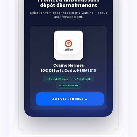
dépôt dès maintenant
Sélection vérifiée par nos experts iGaming — bonus
actif, retrait garanti.
Casino Hermes
10€ Offerts Code: HERMES10
✓ Sans dépôt requis
✓ Retrait rapide
✓ Licence officielle
ACTIVER LE BONUS →