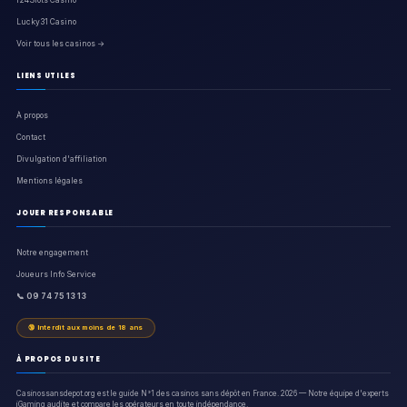
i24Slots Casino
Lucky31 Casino
Voir tous les casinos →
LIENS UTILES
À propos
Contact
Divulgation d'affiliation
Mentions légales
JOUER RESPONSABLE
Notre engagement
Joueurs Info Service
📞 09 74 75 13 13
🔞 Interdit aux moins de 18 ans
À PROPOS DU SITE
Casinossansdepot.org est le guide N°1 des casinos sans dépôt en France. 2026 — Notre équipe d'experts
iGaming audite et compare les opérateurs en toute indépendance.