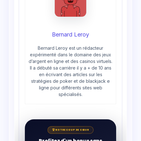
Bernard Leroy
Bernard Leroy est un rédacteur
expérimenté dans le domaine des jeux
d’argent en ligne et des casinos virtuels.
Il a débuté sa carrière il y a + de 10 ans
en écrivant des articles sur les
stratégies de poker et de blackjack e
ligne pour différents sites web
spécialisés.
🏆 NOTRE COUP DE CŒUR
Profitez d'un bonus sans