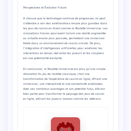
Perspectives et Évolution Future
À mesure que la technologie continue de progresser, on peut
s’attendre à voir des améliorations encore plus grandes dans
les jeux de casino en direct comme la Roulette Immersive. Les
innovations futures pourraient inclure une réalité augmentée
ou virtuelle encore plus poussée, permettant une immersion
totale dans un environnement de casino simulé. De plus,
l’intégration d’intelligences artificielles pour améliorer les
interactions en temps réel entre les joueurs et les croupiers
est une potentialité excitante.
En conclusion, la Roulette Immersive est plus qu’une simple
rénovation du jeu de roulette classique; c’est une
transformation de l’expérience de casino en ligne, offrant une
immersion, une interactivité et une connectivité améliorées.
Avec ses nombreux avantages et son potentiel futur, elle est
bien partie pour transformer le paysage des jeux de casino
en ligne, attirant les joueurs novices comme les vétérans.