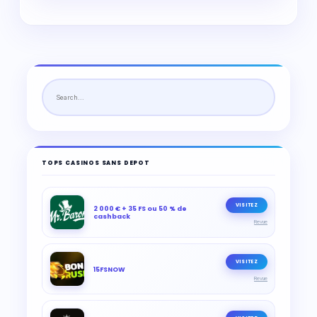
TOPS CASINOS SANS DEPOT
VISITEZ
2 000 € + 35 FS ou 50 % de
cashback
Revue
VISITEZ
15FSNOW
Revue