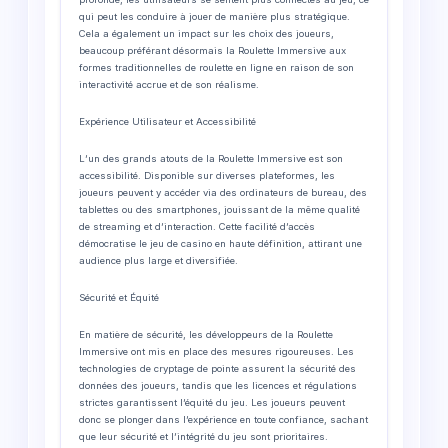
qui peut les conduire à jouer de manière plus stratégique.
Cela a également un impact sur les choix des joueurs,
beaucoup préférant désormais la Roulette Immersive aux
formes traditionnelles de roulette en ligne en raison de son
interactivité accrue et de son réalisme.
Expérience Utilisateur et Accessibilité
L’un des grands atouts de la Roulette Immersive est son
accessibilité. Disponible sur diverses plateformes, les
joueurs peuvent y accéder via des ordinateurs de bureau, des
tablettes ou des smartphones, jouissant de la même qualité
de streaming et d’interaction. Cette facilité d’accès
démocratise le jeu de casino en haute définition, attirant une
audience plus large et diversifiée.
Sécurité et Équité
En matière de sécurité, les développeurs de la Roulette
Immersive ont mis en place des mesures rigoureuses. Les
technologies de cryptage de pointe assurent la sécurité des
données des joueurs, tandis que les licences et régulations
strictes garantissent l’équité du jeu. Les joueurs peuvent
donc se plonger dans l’expérience en toute confiance, sachant
que leur sécurité et l’intégrité du jeu sont prioritaires.