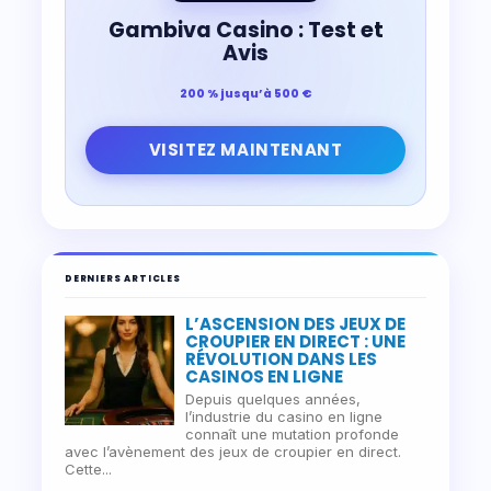
Gambiva Casino : Test et
Avis
200 % jusqu’à 500 €
VISITEZ MAINTENANT
DERNIERS ARTICLES
L’ASCENSION DES JEUX DE
CROUPIER EN DIRECT : UNE
RÉVOLUTION DANS LES
CASINOS EN LIGNE
Depuis quelques années,
l’industrie du casino en ligne
connaît une mutation profonde
avec l’avènement des jeux de croupier en direct.
Cette...