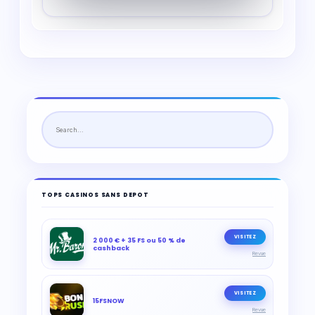
TOPS CASINOS SANS DEPOT
VISITEZ
2 000 € + 35 FS ou 50 % de
cashback
Revue
VISITEZ
15FSNOW
Revue