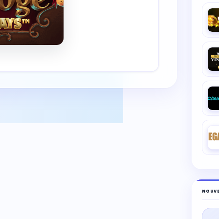
NOUVE