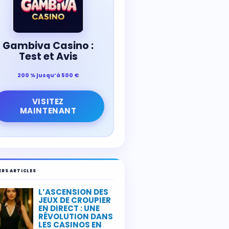
Gambiva Casino :
Test et Avis
200 % jusqu’à 500 €
VISITEZ
MAINTENANT
ERS ARTICLES
L’ASCENSION DES
JEUX DE CROUPIER
EN DIRECT : UNE
RÉVOLUTION DANS
LES CASINOS EN