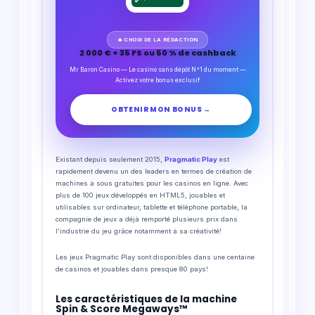
🔥 CHOIX DE LA RÉDACTION
2 000 € + 35 FS ou 50 % de cashback
Mr Baron Casino — Le casino sans dépôt N°1 du moment —
Activez votre bonus exclusif
OBTENIR MON BONUS →
Existant depuis seulement 2015,
Pragmatic Play
est
rapidement devenu un des leaders en termes de création de
machines à sous gratuites pour les casinos en ligne. Avec
plus de 100 jeux développés en HTML5, jouables et
utilisables sur ordinateur, tablette et téléphone portable, la
compagnie de jeux a déjà remporté plusieurs prix dans
l’industrie du jeu grâce notamment à sa créativité!
Les jeux Pragmatic Play sont disponibles dans une centaine
de casinos et jouables dans presque 80 pays!
Les caractéristiques de la machine
Spin & Score Megaways™