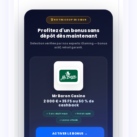
🏆 NOTRE COUP DE CŒUR
Profitez d'un bonus sans
dépôt dès maintenant
Sélection vérifiée par nos experts iGaming — bonus
actif, retrait garanti.
Mr Baron Casino
2 000 € + 35 FS ou 50 % de
cashback
✓ Sans dépôt requis
✓ Retrait rapide
✓ Licence officielle
ACTIVER LE BONUS →