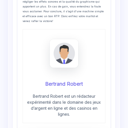
négliger les effets sonores et la qualité du graphisme qui
apportent un plus. En cas de gain, vous entendrez la foule
vous acclamer. Pour conclure, il s’agit d’une machine simple
et efficace avec un bon RTP. Donc enfilez votre maillot et
venez rafler la victoire!
Bertrand Robert
Bertrand Robert est un rédacteur
expérimenté dans le domaine des jeux
d’argent en ligne et des casinos en
lignes.