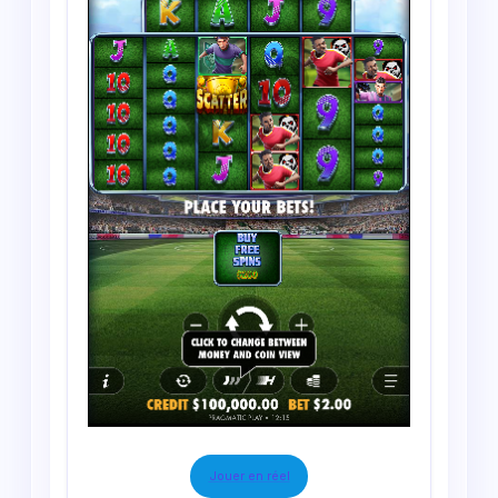
Jouer en réel