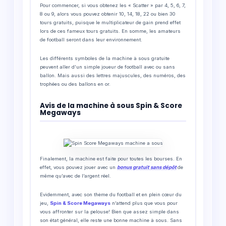
Pour commencer, si vous obtenez les « Scatter » par 4, 5, 6, 7,
8 ou 9, alors vous pouvez obtenir 10, 14, 18, 22 ou bien 30
tours gratuits, puisque le multiplicateur de gain prend effet
lors de ces fameux tours gratuits. En somme, les amateurs
de football seront dans leur environnement.
Les différents symboles de la machine à sous gratuite
peuvent aller d’un simple joueur de football avec ou sans
ballon. Mais aussi des lettres majuscules, des numéros, des
trophées ou des ballons en or.
Avis de la machine à sous Spin & Score
Megaways
Finalement, la machine est faite pour toutes les bourses. En
effet, vous pouvez jouer avec un
bonus gratuit sans dépôt
de
même qu’avec de l’argent réel.
Evidemment, avec son thème du football et en plein cœur du
jeu,
Spin & Score Megaways
n’attend plus que vous pour
vous affronter sur la pelouse! Bien que assez simple dans
son état général, elle reste une bonne machine à sous. Sans