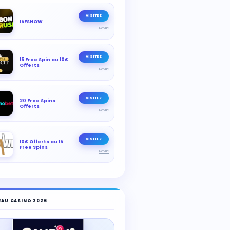
VISITEZ
15FSNOW
Revue
VISITEZ
15 Free Spin ou 10€
Offerts
Revue
VISITEZ
20 Free Spins
Offerts
Revue
VISITEZ
10€ Offerts ou 15
Free Spins
Revue
AU CASINO 2026