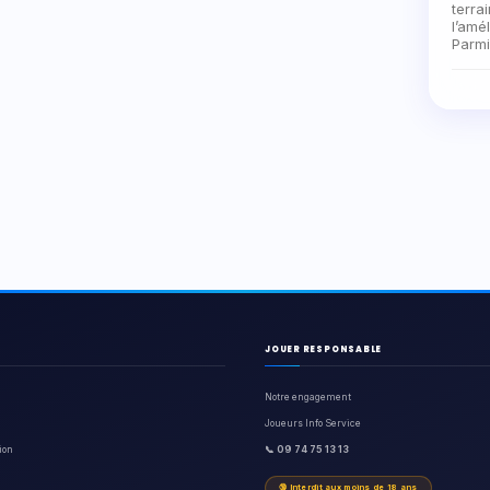
terrai
l’amél
Parmi 
JOUER RESPONSABLE
Notre engagement
Joueurs Info Service
ion
📞 09 74 75 13 13
🔞 Interdit aux moins de 18 ans