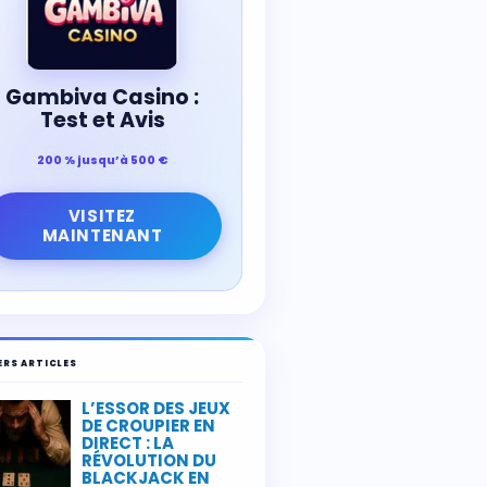
Gambiva Casino :
Test et Avis
200 % jusqu’à 500 €
VISITEZ
MAINTENANT
ERS ARTICLES
L’ESSOR DES JEUX
DE CROUPIER EN
DIRECT : LA
RÉVOLUTION DU
BLACKJACK EN