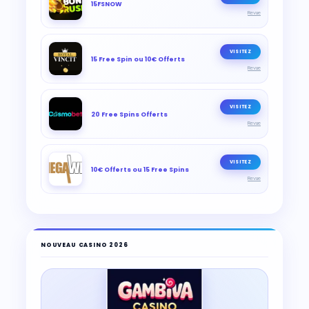
15FSNOW
Revue
VISITEZ
15 Free Spin ou 10€ Offerts
Revue
VISITEZ
20 Free Spins Offerts
Revue
VISITEZ
10€ Offerts ou 15 Free Spins
Revue
NOUVEAU CASINO 2026