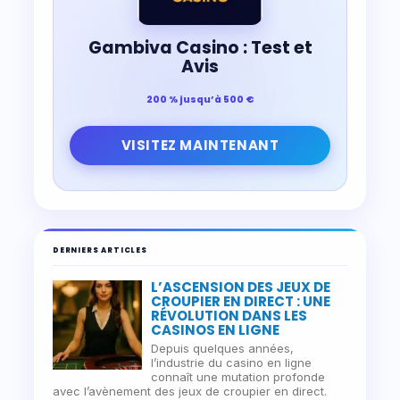
Gambiva Casino : Test et
Avis
200 % jusqu’à 500 €
VISITEZ MAINTENANT
DERNIERS ARTICLES
L’ASCENSION DES JEUX DE
CROUPIER EN DIRECT : UNE
RÉVOLUTION DANS LES
CASINOS EN LIGNE
Depuis quelques années,
l’industrie du casino en ligne
connaît une mutation profonde
avec l’avènement des jeux de croupier en direct.