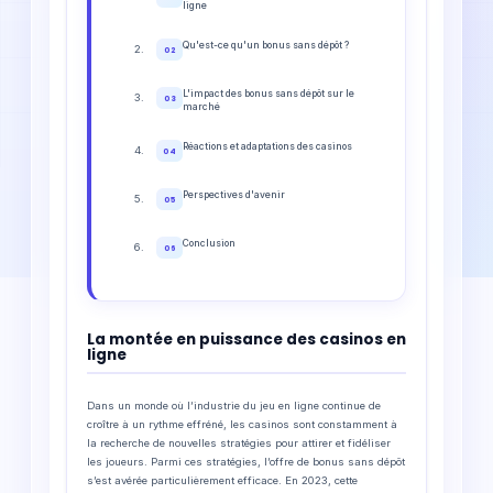
ligne
Qu'est-ce qu'un bonus sans dépôt ?
02
L'impact des bonus sans dépôt sur le
03
marché
Réactions et adaptations des casinos
04
Perspectives d'avenir
05
Conclusion
06
La montée en puissance des casinos en
ligne
Dans un monde où l’industrie du jeu en ligne continue de
croître à un rythme effréné, les casinos sont constamment à
la recherche de nouvelles stratégies pour attirer et fidéliser
les joueurs. Parmi ces stratégies, l’offre de bonus sans dépôt
s’est avérée particulièrement efficace. En 2023, cette