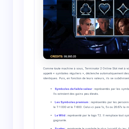
Comme toute machine à sous, Terminator 2 Online Slot met à vo
appelé « symboles réguliers », déclenche automatiquement des
identiques. Puis, en fonction de leurs valeurs, ils se subdivise
Symboles de faible valeur :
représentés par les symbol
Ils octroient des gains peu élevés.
Les
Symboles premium :
représentés par les personn
le T-1 000 et le T-800. Celui-ci paie 1x, 5x ou 26.67x la m
Le Wild :
représenté par le logo T2. Il remplace tout s
gagnante.
Scatter :
représente le symbole le plus lucratif du jeu. 