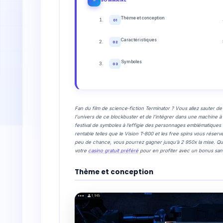
≡
Thème et conception
01
Caractéristiques
02
Symboles
03
Fan du film de science-fiction Terminator ? Vous allez sauter d
l’univers de ce blockbuster et de l’intégrer dans une machine à 
festival de symboles à l’effigie des personnages emblématiques de
rentable telles que le Vision T-800 et les free spins vous réserv
peu de chance, vous pourrez gagner jusqu’à 2 950x la mise. Q
votre
casino gratuit préféré
pour en profiter avec un bonus san
Thème et conception