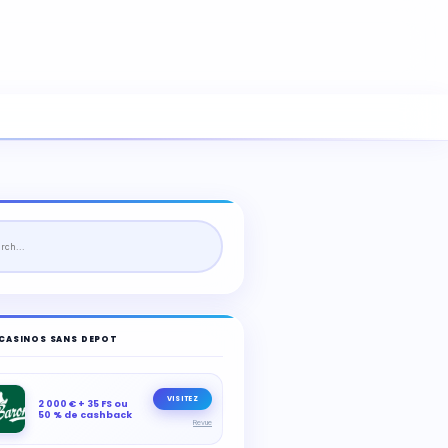
CASINOS SANS DEPOT
VISITEZ
2 000 € + 35 FS ou
50 % de cashback
Revue