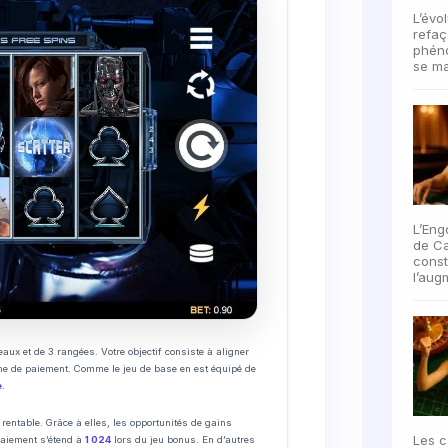
L’évo
refaç
phéno
se ma
L’Eng
de Ca
const
l’aug
eaux et de 3 rangées. Votre objectif consiste à aligner
ne de paiement. Comme le jeu de base en est équipé de
e
.
rentable. Grâce à elles, les opportunités de gains
Les c
paiement s’étend à
1 024
lors du jeu bonus. En d’autres