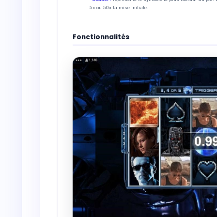
5x ou 50x la mise initiale.
Fonctionnalités