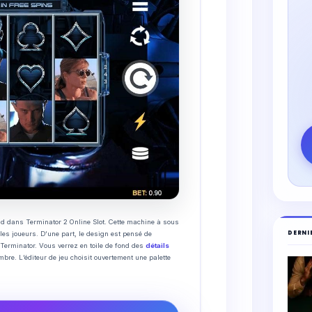
end dans Terminator 2 Online Slot. Cette machine à sous
DERNI
es joueurs. D’une part, le design est pensé de
Terminator. Vous verrez en toile de fond des
détails
mbre. L’éditeur de jeu choisit ouvertement une palette