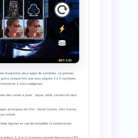
tre disposition deux types de symboles. Le premier,
 gains chaque fois que vous alignez 3 à 5 symboles
nt encore en 2 sous-catégories.
es des cartes à jouer : pique, trèfle, carreau et cœur.
ages principaux du film : Sarah Connor, John Connor,
ise initiale
ymbole régulier en vue de compléter la combinaison
En obtenir 3, 4 ou 5 instances permet d’encaisser 1.67x,