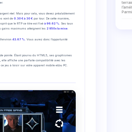
terrai
er.
l’amél
Parmi 
argent réel. Mais pour cela, vous devez préalablement
es vont de
0.30 € à 30 €
par tour. De cette manière,
sprit que le RTP ce titre est fixé
à 96.62 %.
Ses taux
les gains maximums atteignent les
2 950x la mise
.
d’environ
43.67 %.
Vous aurez donc l’opportunité
e de pointe. Étant pourvu du HTML5, ses graphismes
 elle affiche une parfaite compatibilité avec les
e jeu à loisir sur votre appareil mobile et/ou PC.