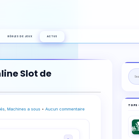
RÈGLES DE JEUX
ACTUS
line Slot de
TOPS 
tés
,
Machines a sous
•
Aucun commentaire
−