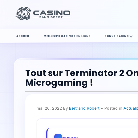
ACCUEIL
MEILLEURS CASINOS EN LIGNE
BONUS CASINO
Tout sur Terminator 2 On
Microgaming !
mai 26, 2022
By
Bertrand Robert
• Posted in
Actuali
SOMMAIRE