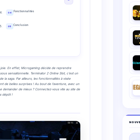
Fonctionnalités
04
Conclusion
05
e joie. En effet, Microgaming décide de reprendre
sous sensationnelle. Terminator 2 Online Slot, c’est un
 la saga. Par ailleurs, les fonctionnalités à visée
ent de belles surprises ! Au bout de l’aventure, avec un
ue demander de mieux ? Connectez-vous vite au site de
s dépôt !
NOUVE