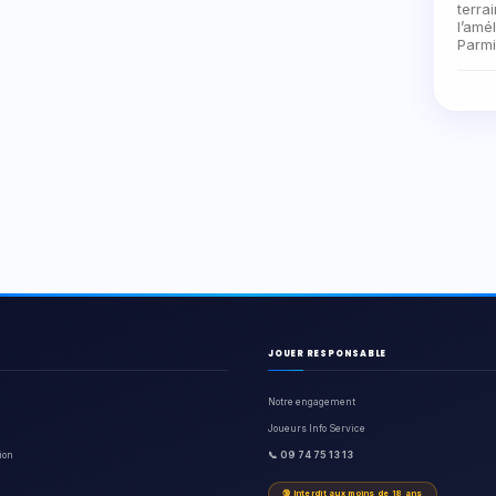
terrai
l’amél
Parmi 
JOUER RESPONSABLE
Notre engagement
Joueurs Info Service
ion
📞 09 74 75 13 13
🔞 Interdit aux moins de 18 ans