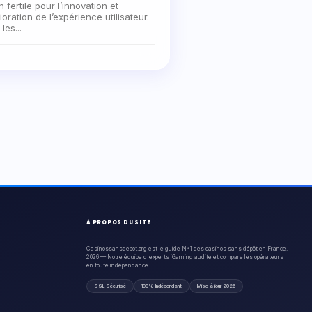
n fertile pour l’innovation et
ioration de l’expérience utilisateur.
les...
À PROPOS DU SITE
Casinossansdepot.org est le guide N°1 des casinos sans dépôt en France.
2026 — Notre équipe d'experts iGaming audite et compare les opérateurs
en toute indépendance.
SSL Sécurisé
100% Indépendant
Mise à jour 2026