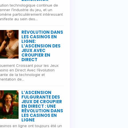
lution technologique continue de
onner l’industrie du jeu, et un
mène particulièrement intéressant
nifeste au sein des...
RÉVOLUTION DANS
LES CASINOS EN
LIGNE:
L’ASCENSION DES
JEUX AVEC
CROUPIER EN
DIRECT
ouement Croissant pour les Jeux
sino en Direct Avec l’évolution
ante de la technologie et
mentation de...
L’ASCENSION
FULGURANTE DES
JEUX DE CROUPIER
EN DIRECT : UNE
RÉVOLUTION DANS
LES CASINOS EN
LIGNE
asinos en ligne ont toujours été un