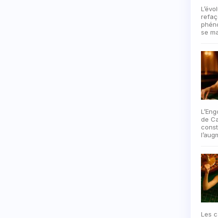
L’évo
refaç
phéno
se ma
L’Eng
de Ca
const
l’aug
Les c