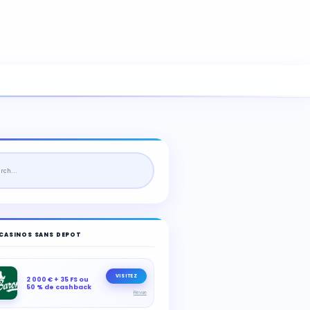
CASINOS SANS DEPOT
VISITEZ
2 000 € + 35 FS ou
50 % de cashback
Revue