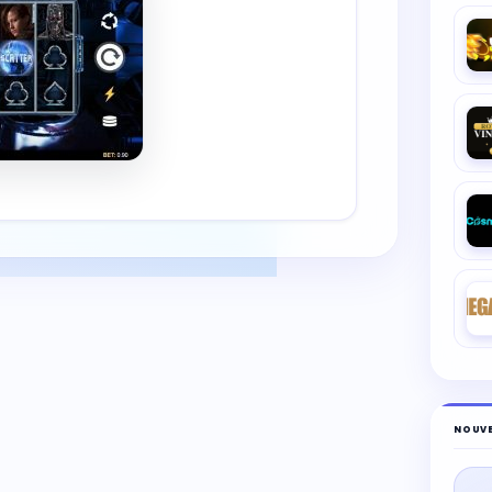
NOUVE