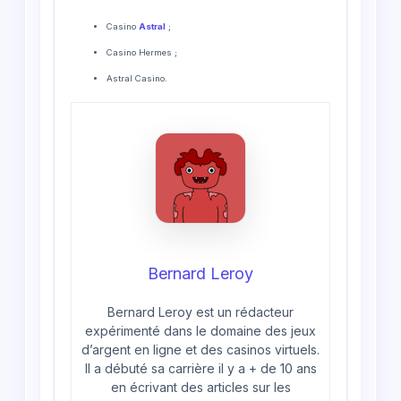
Casino
Astral
;
Casino Hermes ;
Astral Casino.
Bernard Leroy
Bernard Leroy est un rédacteur
expérimenté dans le domaine des jeux
d’argent en ligne et des casinos virtuels.
Il a débuté sa carrière il y a + de 10 ans
en écrivant des articles sur les