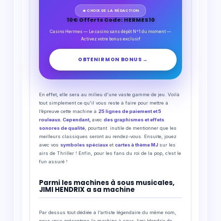
🔥 CHOIX DE LA RÉDACTION
10€ Offerts Code: HERMES10
Casino Hermes — Le casino sans dépôt N°1 du moment —
Activez votre bonus exclusif
OBTENIR MON BONUS →
En effet, elle sera au milieu d’une vaste gamme de jeu. Voilà
tout simplement ce qu’il vous reste à faire pour mettre à
l’épreuve cette machine à
25 lignes de paiement et 5
rouleaux. Cependant,
avec
des graphismes et effets
sonores de qualité
, pourtant inutile de mentionner que les
meilleurs classiques seront au rendez-vous. Ensuite, jouez
avec vos
symboles spéciaux
et
cartes à thème MJ
sur les
airs de Thriller ! Enfin, pour les fans du roi de la pop, c’est le
fun assuré !
Parmi les machines à sous musicales,
JIMI HENDRIX a sa machine
Par dessus tout dédiée à l’artiste légendaire du même nom,
nous vous présentons la machine à sous Jimi Hendrix de