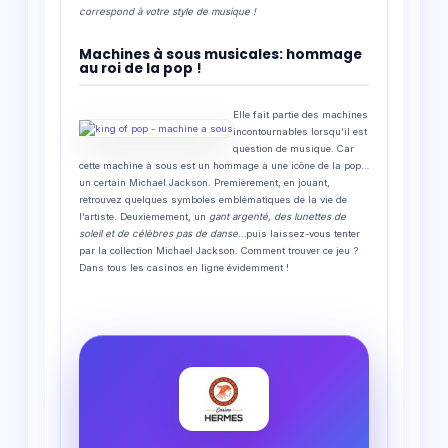
correspond à votre style de musique !
Machines à sous musicales: hommage
au roi de la pop !
Elle fait partie des machines
incontournables lorsqu’il est
question de musique. Car
cette machine à sous est un hommage à une icône de la pop…
un certain Michael Jackson. Premièrement, en jouant,
retrouvez quelques symboles emblématiques de la vie de
l’artiste. Deuxièmement, un
gant argenté, des lunettes de
soleil et de célèbres pas de danse
…puis laissez-vous tenter
par la collection Michael Jackson. Comment trouver ce jeu ?
Dans tous les casinos en ligne évidemment !