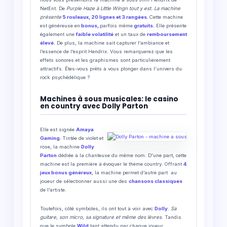
NetEnt. De
Purple Haze à Little Wingn tout y est. La machine
présente
5 rouleaux, 20 lignes et 3 rangées.
Cette machine
est généreuse en
bonus,
parfois même
gratuits.
Elle présente
également une
faible volatilité
et un taux de
remboursement
élevé.
De plus, la machine sait capturer l’ambiance et
l’essence de l’esprit Hendrix. Vous remarquerez que les
effets sonores et les graphismes sont particulièrement
attractifs. Êtes-vous prêts à vous plonger dans l’univers du
rock psychédélique ?
Machines à sous musicales: le casino
en country avec Dolly Parton
Elle est signée
Amaya
Gaming.
Tintée de violet et
rose, la machine
Dolly
Parton
dédiée à la chanteuse du même nom. D’une part, cette
machine est la première à évoquer le thème country. Offrant
4
jeux bonus généreux
, la machine permet d’autre part au
joueur de sélectionner aussi une des
chansons classiques
de l’artiste.
Toutefois, côté symboles, ils ont tout à voir avec
Dolly
.
Sa
guitare, son micro, sa signature et même des lèvres
. Tandis
que le symbole
Wild
tant attendu par chaque joueur