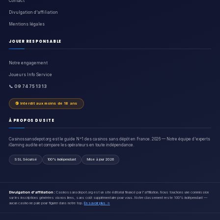
Contact
Divulgation d'affiliation
Mentions légales
JOUER RESPONSABLE
Notre engagement
Joueurs Info Service
📞 09 74 75 13 13
🔞 Interdit aux moins de 18 ans
À PROPOS DU SITE
Casinossansdepot.org est le guide N°1 des casinos sans dépôt en France. 2026 — Notre équipe d'experts
iGaming audite et compare les opérateurs en toute indépendance.
SSL Sécurisé
100% Indépendant
Mise à jour 2026
Divulgation d'affiliation :
Casinossansdepot.org est un site éditorial financé par l'affiliation. Nous touchons une commission
sur les inscriptions générées via nos liens, sans coût supplémentaire pour vous. Notre classement reste 100% indépendant —
aucun casino ne paie pour figurer dans notre top.
En savoir plus →