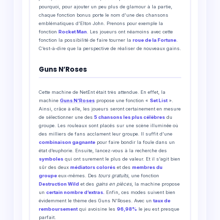
pourquoi, pour ajouter un peu plus de glamour à la partie,
chaque fonction bonus porte le nom d’une des chansons
emblématiques d’Elton John. Prenons pour exemple la
fonction
Rocket Man
. Les joueurs ont néamoins avec cette
fonction la possibilité de faire tourner la
roue de la Fortune
.
C’est-à-dire que la perspective de réaliser de nouveaux gains.
Guns N’Roses
Cette machine de NetEnt était très attendue. En effet, la
machine
Guns N’Roses
propose une fonction «
Set List
».
Ainsi, crâce à elle, les joueurs seront certainement en mesure
de sélectionner une des
5 chansons les plus célèbres
du
groupe. Les rouleaux sont placés sur une scène illuminée où
des milliers de fans acclament leur groupe. Il suffit d’une
combinaison gagnante
pour faire bondir la foule dans un
état d’euphorie. Ensuite, lancez-vous à la recherche des
symboles
qui ont surement le plus de valeur. Et il s’agit bien
sûr des deux
médiators colorés
et des
membres du
groupe
eux-mêmes. Des
tours gratuits
, une fonction
Destruction Wild
et des
gains en pièces
, la machine propose
un
certain nombre d’extras.
Enfin, ces modes suivent bien
évidemment le thème des Guns N’Roses. Avec un
taux de
remboursement
qui avoisine les
96,98%
le jeu est presque
parfait.