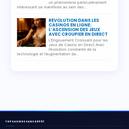
un phénomène particulièrement
intéressant se manifeste au sein des...
RÉVOLUTION DANS LES
CASINOS EN LIGNE:
L’ASCENSION DES JEUX
AVEC CROUPIER EN DIRECT
L’Engouement Croissant pour les
Jeux de Casino en Direct Avec
l’évolution constante de la
technologie et l’augmentation de...
TOP CASINOS SANS DÉPÔT