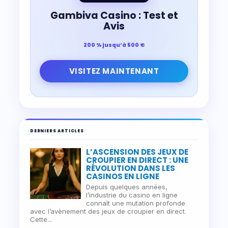
Gambiva Casino : Test et
Avis
200 % jusqu’à 500 €
VISITEZ MAINTENANT
DERNIERS ARTICLES
L’ASCENSION DES JEUX DE
CROUPIER EN DIRECT : UNE
RÉVOLUTION DANS LES
CASINOS EN LIGNE
Depuis quelques années,
l’industrie du casino en ligne
connaît une mutation profonde
avec l’avènement des jeux de croupier en direct.
Cette...