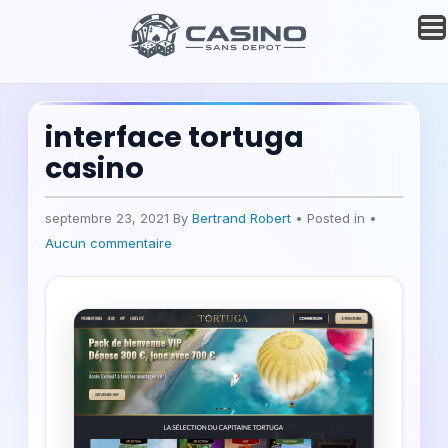
interface tortuga
casino
septembre 23, 2021
By
Bertrand Robert
• Posted in •
Aucun commentaire