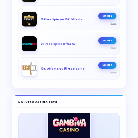
VISITEZ
15 Free Spin ou 10€ Offerts
Revue
VISITEZ
20 Free Spins Offerts
Revue
VISITEZ
10€ Offerts ou 15 Free Spins
Revue
NOUVEAU CASINO 2026