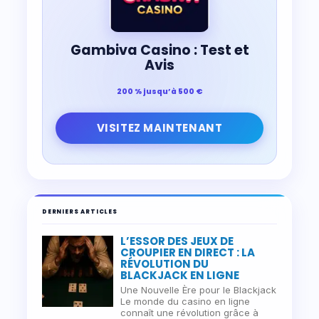
Gambiva Casino : Test et
Avis
200 % jusqu’à 500 €
VISITEZ MAINTENANT
DERNIERS ARTICLES
L’ESSOR DES JEUX DE
CROUPIER EN DIRECT : LA
RÉVOLUTION DU
BLACKJACK EN LIGNE
Une Nouvelle Ère pour le Blackjack
Le monde du casino en ligne
connaît une révolution grâce à