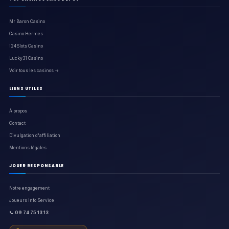
Mr Baron Casino
Casino Hermes
i24Slots Casino
Lucky31 Casino
Voir tous les casinos →
LIENS UTILES
À propos
Contact
Divulgation d'affiliation
Mentions légales
JOUER RESPONSABLE
Notre engagement
Joueurs Info Service
📞 09 74 75 13 13