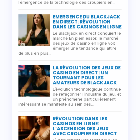
l’émergence de la technologie des croupiers en...
EMERGENCE DU BLACKJACK
EN DIRECT: RÉVOLUTION
DANS LES CASINOS EN LIGNE
Le Blackjack en direct conquiert le
marché En plein essor, le marché
des jeux de casino en ligne voit
émerger une tendance qui attire
de plus en plus...
LA RÉVOLUTION DES JEUX DE
CASINO EN DIRECT : UN
TOURNANT POUR LES
AMATEURS DE BLACKJACK
L’évolution technologique continue
de refaçonner l’industrie du jeu, et
un phénomène particulièrement
intéressant se manifeste au sein des...
RÉVOLUTION DANS LES
CASINOS EN LIGNE:
L’ASCENSION DES JEUX
AVEC CROUPIER EN DIRECT