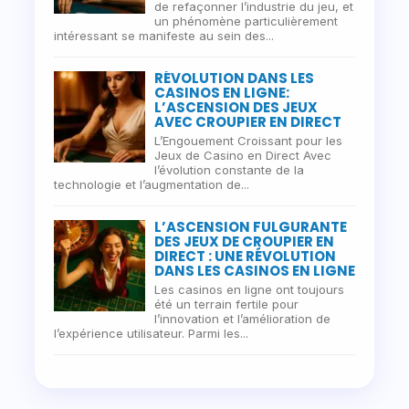
de refaçonner l’industrie du jeu, et
un phénomène particulièrement
intéressant se manifeste au sein des...
RÉVOLUTION DANS LES
CASINOS EN LIGNE:
L’ASCENSION DES JEUX
AVEC CROUPIER EN DIRECT
L’Engouement Croissant pour les
Jeux de Casino en Direct Avec
l’évolution constante de la
technologie et l’augmentation de...
L’ASCENSION FULGURANTE
DES JEUX DE CROUPIER EN
DIRECT : UNE RÉVOLUTION
DANS LES CASINOS EN LIGNE
Les casinos en ligne ont toujours
été un terrain fertile pour
l’innovation et l’amélioration de
l’expérience utilisateur. Parmi les...