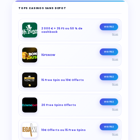
TOPS CASINOS SANS DEPOT
VISITEZ
2 000 € + 35 FS ou 50 % de
cashback
Revue
VISITEZ
15FSNOW
Revue
VISITEZ
15 Free Spin ou 10€ Offerts
Revue
VISITEZ
20 Free Spins Offerts
Revue
VISITEZ
10€ Offerts ou 15 Free Spins
Revue