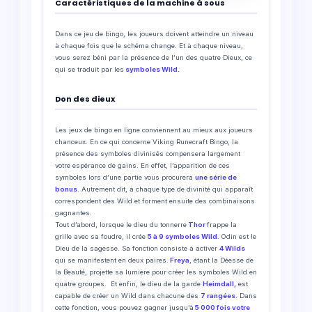
Caractéristiques de la machine à sous
Dans ce jeu de bingo, les joueurs doivent atteindre un niveau
à chaque fois que le schéma change. Et à chaque niveau,
vous serez béni par la présence de l’un des quatre Dieux, ce
qui se traduit par les
symboles Wild.
Don des dieux
Les jeux de bingo en ligne conviennent au mieux aux joueurs
chanceux. En ce qui concerne Viking Runecraft Bingo, la
présence des symboles divinisés compensera largement
votre espérance de gains. En effet, l’apparition de ces
symboles lors d’une partie vous procurera
une série de
bonus
. Autrement dit, à chaque type de divinité qui apparaît
correspondent des Wild et forment ensuite des combinaisons
gagnantes.
Tout d’abord, lorsque le dieu du tonnerre
Thor
frappe la
grille avec sa foudre, il crée
5 à 9 symboles Wild
. Odin est le
Dieu de la sagesse. Sa fonction consiste à activer
4 Wilds
qui se manifestent en deux paires.
Freya
, étant la Déesse de
la Beauté, projette sa lumière pour créer les symboles Wild en
quatre groupes. Et enfin, le dieu de la garde
Heimdall,
est
capable de créer un Wild dans chacune des
7 rangées
. Dans
cette fonction, vous pouvez gagner jusqu’à
5 000 fois votre