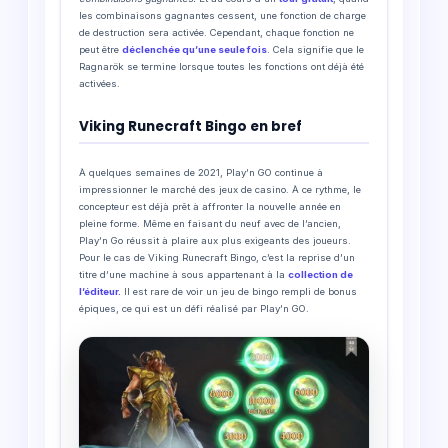
les combinaisons gagnantes cessent, une fonction de charge
de destruction sera activée. Cependant, chaque fonction ne
peut être
déclenchée qu’une seule fois
. Cela signifie que le
Ragnarök se termine lorsque toutes les fonctions ont déjà été
activées.
Viking Runecraft Bingo en bref
À quelques semaines de 2021, Play’n GO continue à
impressionner le marché des jeux de casino. À ce rythme, le
concepteur est déjà prêt à affronter la nouvelle année en
pleine forme. Même en faisant du neuf avec de l’ancien,
Play’n Go réussit à plaire aux plus exigeants des joueurs.
Pour le cas de Viking Runecraft Bingo, c’est la reprise d’un
titre d’une machine à sous appartenant à la
collection de
l’éditeur.
Il est rare de voir un jeu de bingo rempli de bonus
épiques, ce qui est un défi réalisé par Play’n GO.