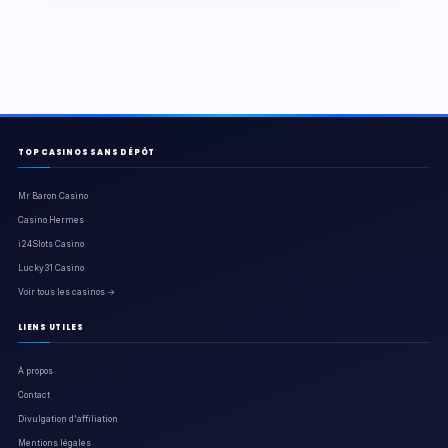
TOP CASINOS SANS DÉPÔT
Mr Baron Casino
Casino Hermes
i24Slots Casino
Lucky31 Casino
Voir tous les casinos →
LIENS UTILES
À propos
Contact
Divulgation d'affiliation
Mentions légales