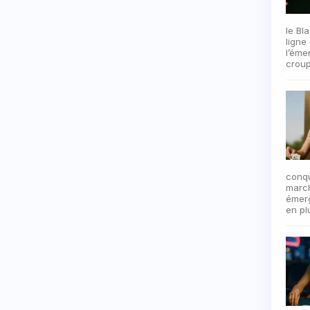
le Bl
ligne
l’éme
croup
conqu
march
émerg
en plu