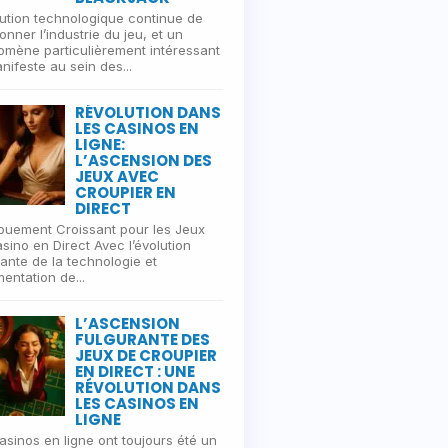
lution technologique continue de
onner l’industrie du jeu, et un
mène particulièrement intéressant
nifeste au sein des...
RÉVOLUTION DANS
LES CASINOS EN
LIGNE:
L’ASCENSION DES
JEUX AVEC
CROUPIER EN
DIRECT
ouement Croissant pour les Jeux
sino en Direct Avec l’évolution
ante de la technologie et
mentation de...
L’ASCENSION
FULGURANTE DES
JEUX DE CROUPIER
EN DIRECT : UNE
RÉVOLUTION DANS
LES CASINOS EN
LIGNE
asinos en ligne ont toujours été un