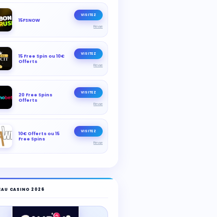
VISITEZ
15FSNOW
Revue
VISITEZ
15 Free Spin ou 10€
Offerts
Revue
VISITEZ
20 Free Spins
Offerts
Revue
VISITEZ
10€ Offerts ou 15
Free Spins
Revue
AU CASINO 2026