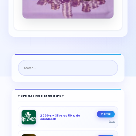
TOPS CASINOS SANS DEPOT
VISITEZ
2 000 € + 35 FS ou 50 % de
cashback
Revue