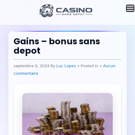
Gains – bonus sans
depot
septembre 9, 2024
By
Luc Lopez
• Posted in •
Aucun
commentaire