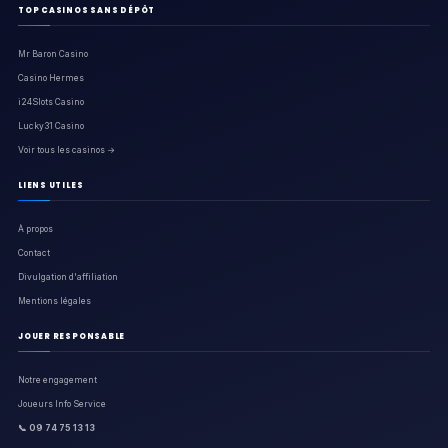
TOP CASINOS SANS DÉPÔT
Mr Baron Casino
Casino Hermes
i24Slots Casino
Lucky31 Casino
Voir tous les casinos →
LIENS UTILES
À propos
Contact
Divulgation d'affiliation
Mentions légales
JOUER RESPONSABLE
Notre engagement
Joueurs Info Service
📞 09 74 75 13 13