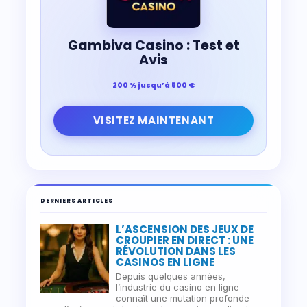
Gambiva Casino : Test et
Avis
200 % jusqu’à 500 €
VISITEZ MAINTENANT
DERNIERS ARTICLES
L’ASCENSION DES JEUX DE
CROUPIER EN DIRECT : UNE
RÉVOLUTION DANS LES
CASINOS EN LIGNE
Depuis quelques années,
l’industrie du casino en ligne
connaît une mutation profonde