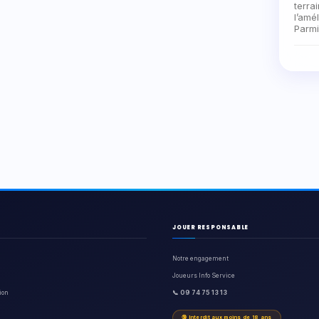
terrai
l’amél
Parmi 
JOUER RESPONSABLE
Notre engagement
Joueurs Info Service
ion
📞 09 74 75 13 13
🔞 Interdit aux moins de 18 ans