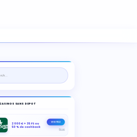
CASINOS SANS DEPOT
VISITEZ
2 000 € + 35 FS ou
50 % de cashback
Revue