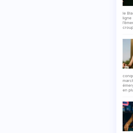
le Bl
ligne
l’éme
croup
conqu
march
émerg
en plu