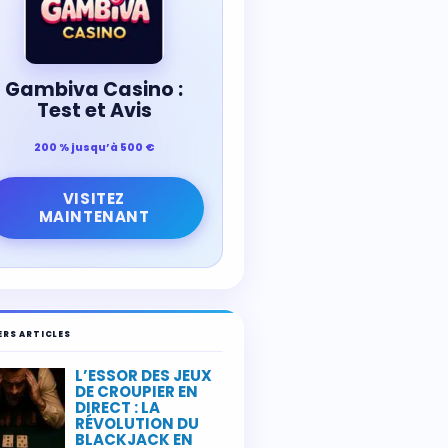
Gambiva Casino :
Test et Avis
200 % jusqu’à 500 €
VISITEZ
MAINTENANT
ERS ARTICLES
L’ESSOR DES JEUX
DE CROUPIER EN
DIRECT : LA
RÉVOLUTION DU
BLACKJACK EN