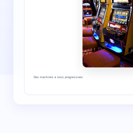
Des machines à sous progressives