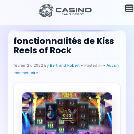
fonctionnalités de Kiss
Reels of Rock
février 27, 2022
By
Bertrand Robert
• Posted in •
Aucun
commentaire