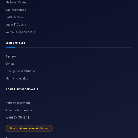
Mr Baron Casino
Casino Hermes
i24Slots Casino
Lucky31 Casino
Voir tous les casinos →
LIENS UTILES
À propos
Contact
Divulgation d'affiliation
Mentions légales
JOUER RESPONSABLE
Notre engagement
Joueurs Info Service
📞 09 74 75 13 13
🔞 Interdit aux moins de 18 ans