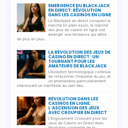
EMERGENCE DU BLACKJACK
EN DIRECT: RÉVOLUTION
DANS LES CASINOS EN LIGNE
Le Blackjack en direct conquiert le
marché En plein essor, le marché
des jeux de casino en ligne voit
émerger une tendance qui attire
de plus en plus...
LA RÉVOLUTION DES JEUX DE
CASINO EN DIRECT : UN
TOURNANT POUR LES
AMATEURS DE BLACKJACK
L’évolution technologique continue
de refaçonner l’industrie du jeu, et
un phénomène particulièrement
intéressant se manifeste au sein des...
RÉVOLUTION DANS LES
CASINOS EN LIGNE:
L’ASCENSION DES JEUX
AVEC CROUPIER EN DIRECT
L’Engouement Croissant pour les
Jeux de Casino en Direct Avec
l’évolution constante de la