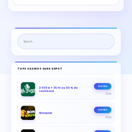
TOPS CASINOS SANS DEPOT
VISITEZ
2 000 € + 35 FS ou 50 % de
cashback
Revue
VISITEZ
15FSNOW
Revue