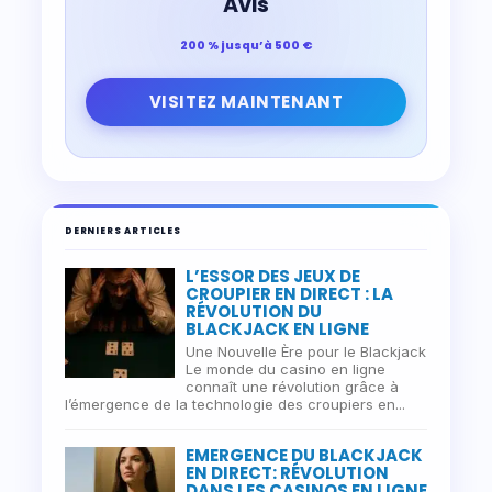
Avis
200 % jusqu’à 500 €
VISITEZ MAINTENANT
DERNIERS ARTICLES
L’ESSOR DES JEUX DE
CROUPIER EN DIRECT : LA
RÉVOLUTION DU
BLACKJACK EN LIGNE
Une Nouvelle Ère pour le Blackjack
Le monde du casino en ligne
connaît une révolution grâce à
l’émergence de la technologie des croupiers en...
EMERGENCE DU BLACKJACK
EN DIRECT: RÉVOLUTION
DANS LES CASINOS EN LIGNE