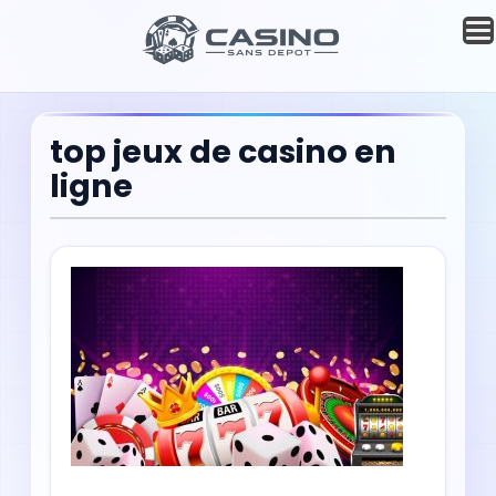
top jeux de casino en
ligne