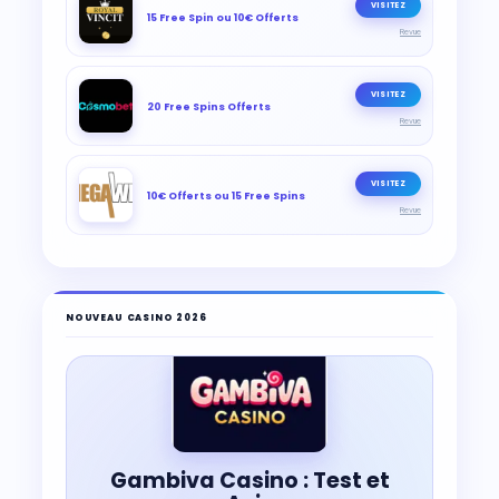
VISITEZ
15 Free Spin ou 10€ Offerts
Revue
VISITEZ
20 Free Spins Offerts
Revue
VISITEZ
10€ Offerts ou 15 Free Spins
Revue
NOUVEAU CASINO 2026
Gambiva Casino : Test et