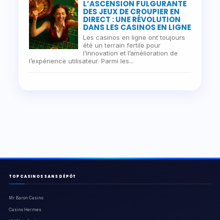
L’ASCENSION FULGURANTE
DES JEUX DE CROUPIER EN
DIRECT : UNE RÉVOLUTION
DANS LES CASINOS EN LIGNE
Les casinos en ligne ont toujours
été un terrain fertile pour
l’innovation et l’amélioration de
l’expérience utilisateur. Parmi les...
TOP CASINOS SANS DÉPÔT
Mr Baron Casino
Casino Hermes