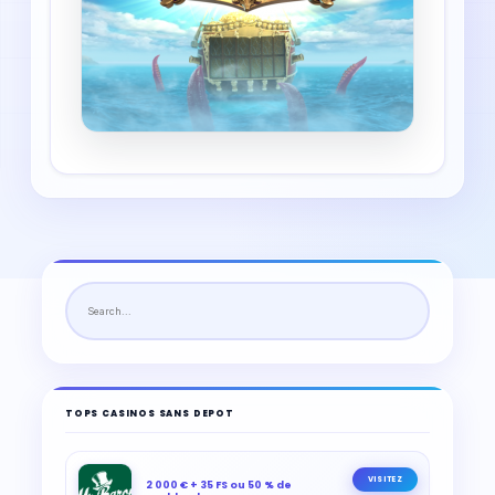
TOPS CASINOS SANS DEPOT
VISITEZ
2 000 € + 35 FS ou 50 % de