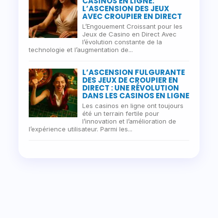
CASINOS EN LIGNE:
L’ASCENSION DES JEUX
AVEC CROUPIER EN DIRECT
L’Engouement Croissant pour les
Jeux de Casino en Direct Avec
l’évolution constante de la
technologie et l’augmentation de...
L’ASCENSION FULGURANTE
DES JEUX DE CROUPIER EN
DIRECT : UNE RÉVOLUTION
DANS LES CASINOS EN LIGNE
Les casinos en ligne ont toujours
été un terrain fertile pour
l’innovation et l’amélioration de
l’expérience utilisateur. Parmi les...