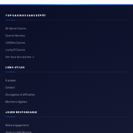
TOP CASINOS SANS DÉPÔT
Mr Baron Casino
Casino Hermes
i24Slots Casino
Lucky31 Casino
Voir tous les casinos →
LIENS UTILES
À propos
Contact
Divulgation d'affiliation
Mentions légales
JOUER RESPONSABLE
Notre engagement
Joueurs Info Service