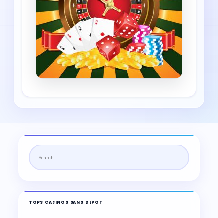
TOPS CASINOS SANS DEPOT