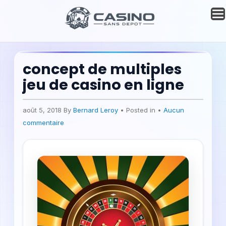
concept de multiples
jeu de casino en ligne
août 5, 2018
By
Bernard Leroy
• Posted in •
Aucun
commentaire