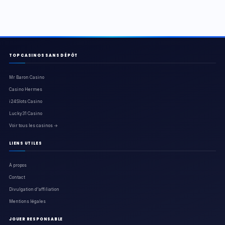
TOP CASINOS SANS DÉPÔT
Mr Baron Casino
Casino Hermes
i24Slots Casino
Lucky31 Casino
Voir tous les casinos →
LIENS UTILES
À propos
Contact
Divulgation d'affiliation
Mentions légales
JOUER RESPONSABLE