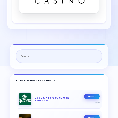
TOPS CASINOS SANS DEPOT
VISITEZ
2 000 € + 35 FS ou 50 % de
cashback
Revue
VISITEZ