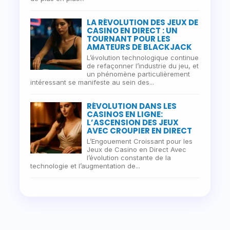
LA RÉVOLUTION DES JEUX DE
CASINO EN DIRECT : UN
TOURNANT POUR LES
AMATEURS DE BLACKJACK
L’évolution technologique continue
de refaçonner l’industrie du jeu, et
un phénomène particulièrement
intéressant se manifeste au sein des...
RÉVOLUTION DANS LES
CASINOS EN LIGNE:
L’ASCENSION DES JEUX
AVEC CROUPIER EN DIRECT
L’Engouement Croissant pour les
Jeux de Casino en Direct Avec
l’évolution constante de la
technologie et l’augmentation de...