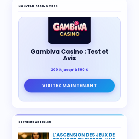
NOUVEAU CASINO 2026
Gambiva Casino : Test et
Avis
200 % jusqu’à 500 €
VISITEZ MAINTENANT
DERNIERS ARTICLES
L’ASCENSION DES JEUX DE