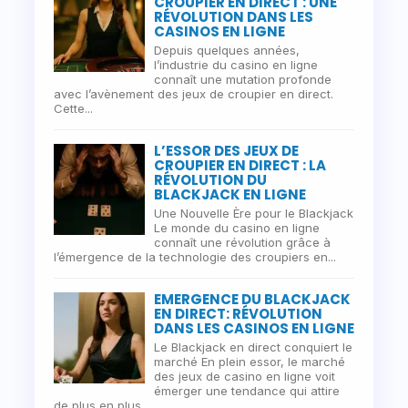
CROUPIER EN DIRECT : UNE
RÉVOLUTION DANS LES
CASINOS EN LIGNE
Depuis quelques années,
l’industrie du casino en ligne
connaît une mutation profonde
avec l’avènement des jeux de croupier en direct.
Cette...
L’ESSOR DES JEUX DE
CROUPIER EN DIRECT : LA
RÉVOLUTION DU
BLACKJACK EN LIGNE
Une Nouvelle Ère pour le Blackjack
Le monde du casino en ligne
connaît une révolution grâce à
l’émergence de la technologie des croupiers en...
EMERGENCE DU BLACKJACK
EN DIRECT: RÉVOLUTION
DANS LES CASINOS EN LIGNE
Le Blackjack en direct conquiert le
marché En plein essor, le marché
des jeux de casino en ligne voit
émerger une tendance qui attire
de plus en plus...