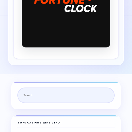
TOPS CASINOS SANS DEPOT