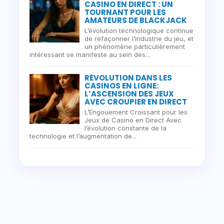
CASINO EN DIRECT : UN
TOURNANT POUR LES
AMATEURS DE BLACKJACK
L’évolution technologique continue
de refaçonner l’industrie du jeu, et
un phénomène particulièrement
intéressant se manifeste au sein des...
RÉVOLUTION DANS LES
CASINOS EN LIGNE:
L’ASCENSION DES JEUX
AVEC CROUPIER EN DIRECT
L’Engouement Croissant pour les
Jeux de Casino en Direct Avec
l’évolution constante de la
technologie et l’augmentation de...