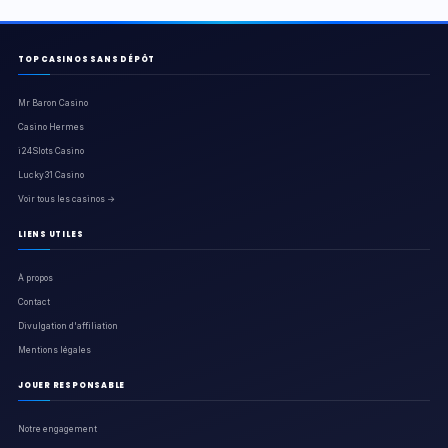
TOP CASINOS SANS DÉPÔT
Mr Baron Casino
Casino Hermes
i24Slots Casino
Lucky31 Casino
Voir tous les casinos →
LIENS UTILES
À propos
Contact
Divulgation d'affiliation
Mentions légales
JOUER RESPONSABLE
Notre engagement