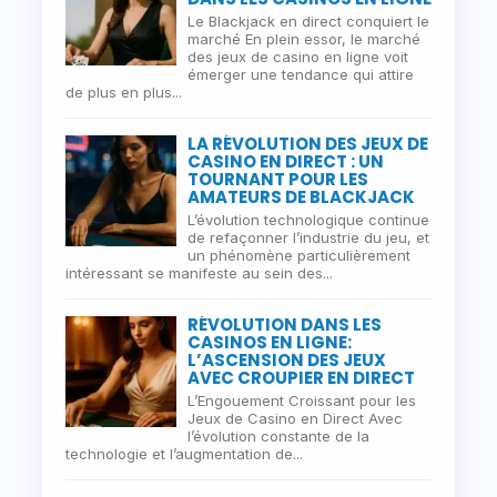
Le Blackjack en direct conquiert le
marché En plein essor, le marché
des jeux de casino en ligne voit
émerger une tendance qui attire
de plus en plus...
LA RÉVOLUTION DES JEUX DE
CASINO EN DIRECT : UN
TOURNANT POUR LES
AMATEURS DE BLACKJACK
L’évolution technologique continue
de refaçonner l’industrie du jeu, et
un phénomène particulièrement
intéressant se manifeste au sein des...
RÉVOLUTION DANS LES
CASINOS EN LIGNE:
L’ASCENSION DES JEUX
AVEC CROUPIER EN DIRECT
L’Engouement Croissant pour les
Jeux de Casino en Direct Avec
l’évolution constante de la
technologie et l’augmentation de...