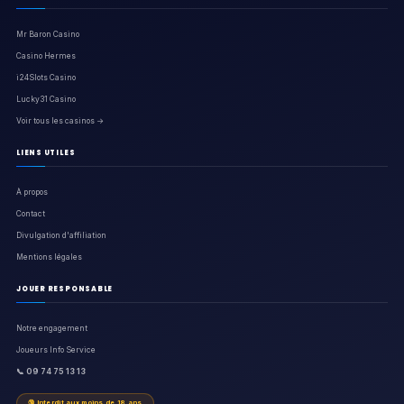
Mr Baron Casino
Casino Hermes
i24Slots Casino
Lucky31 Casino
Voir tous les casinos →
LIENS UTILES
À propos
Contact
Divulgation d'affiliation
Mentions légales
JOUER RESPONSABLE
Notre engagement
Joueurs Info Service
📞 09 74 75 13 13
🔞 Interdit aux moins de 18 ans