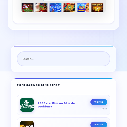
TOPS CASINOS SANS DEPOT
VISITEZ
2 000 € + 35 FS ou 50 % de
cashback
Revue
VISITEZ