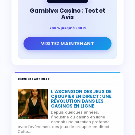
Gambiva Casino : Test et
Avis
200 % jusqu’à 500 €
VISITEZ MAINTENANT
DERNIERS ARTICLES
L’ASCENSION DES JEUX DE
CROUPIER EN DIRECT : UNE
RÉVOLUTION DANS LES
CASINOS EN LIGNE
Depuis quelques années,
l’industrie du casino en ligne
connaît une mutation profonde
avec l’avènement des jeux de croupier en direct.
Cette...