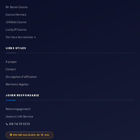
Mr Baron Casino
Casino Hermes
i24Slots Casino
Lucky31 Casino
Voir tous les casinos →
LIENS UTILES
À propos
Contact
Divulgation d'affiliation
Mentions légales
JOUER RESPONSABLE
Notre engagement
Joueurs Info Service
📞 09 74 75 13 13
🔞 Interdit aux moins de 18 ans