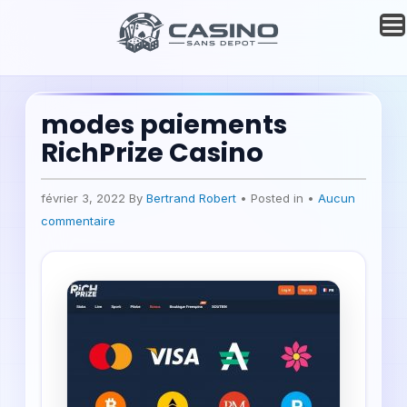
modes paiements
RichPrize Casino
février 3, 2022
By
Bertrand Robert
• Posted in •
Aucun
commentaire