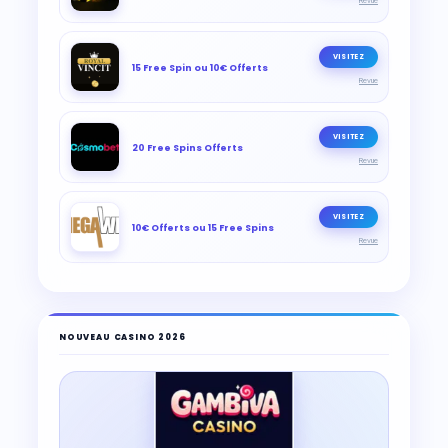
Revue
VISITEZ
15 Free Spin ou 10€ Offerts
Revue
VISITEZ
20 Free Spins Offerts
Revue
VISITEZ
10€ Offerts ou 15 Free Spins
Revue
NOUVEAU CASINO 2026