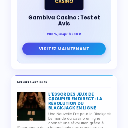
Gambiva Casino : Test et
Avis
200 % jusqu’à 500 €
VISITEZ MAINTENANT
DERNIERS ARTICLES
L’ESSOR DES JEUX DE
CROUPIER EN DIRECT : LA
RÉVOLUTION DU
BLACKJACK EN LIGNE
Une Nouvelle Ère pour le Blackjack
Le monde du casino en ligne
connaît une révolution grâce à
l’émergence de la technologie des croupiers en...