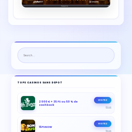
TOPS CASINOS SANS DEPOT
VISITEZ
2 000 € + 35 FS ou 50 % de
cashback
Revue
VISITEZ
15FSNOW
Revue