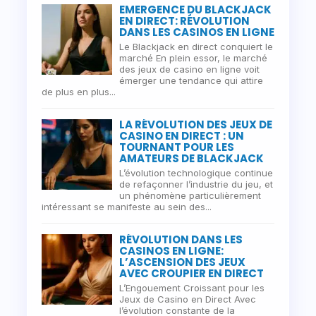
EMERGENCE DU BLACKJACK
EN DIRECT: RÉVOLUTION
DANS LES CASINOS EN LIGNE
Le Blackjack en direct conquiert le
marché En plein essor, le marché
des jeux de casino en ligne voit
émerger une tendance qui attire
de plus en plus...
LA RÉVOLUTION DES JEUX DE
CASINO EN DIRECT : UN
TOURNANT POUR LES
AMATEURS DE BLACKJACK
L’évolution technologique continue
de refaçonner l’industrie du jeu, et
un phénomène particulièrement
intéressant se manifeste au sein des...
RÉVOLUTION DANS LES
CASINOS EN LIGNE:
L’ASCENSION DES JEUX
AVEC CROUPIER EN DIRECT
L’Engouement Croissant pour les
Jeux de Casino en Direct Avec
l’évolution constante de la