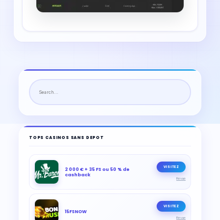
TOPS CASINOS SANS DEPOT
VISITEZ
2 000 € + 35 FS ou 50 % de
cashback
Revue
VISITEZ
15FSNOW
Revue